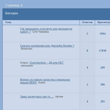
Страница:
1
Беседка
Тема
Ответов
Просмотр
Где заказывать курсовую или дипломную
работу ?
Оля Чабаева
5
1994
Скачать коллекцию книг Джозефа Мэрфи ?
Bookman
0
17838
Опрос:
Overclocking. - ДА или НЕТ
winmaster
4
289
Вопрос по поводу качества стиральных
машин BEKO
Алекс
2
386
Зима затянулась как-то ....
Артем
4
285