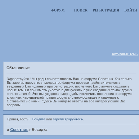
ФОРУМ
ПОИСК
РЕГИСТРАЦИЯ
ВОЙТИ
Активные темы
Объявление
Здравствуйте ! Мы рады приветствовать Вас на форуме Советник. Как только
Вы зарегистрируетесь, модератор форума проверит действительность
введенных Вами данных при регистрации, после чего Вы сможете создавать
новые темы и принимать участие в дискуссиях в уже созданных темах других
пользователей. Это вынужденная мера дабы исключить появление на форуме
злостных нарушителей правил форума (сквернословцев и спамеров).
Оставайтесь с нами ! Здесь Вы найдете ответы на все интересующие Вас
вопросы !
Привет, Гость!
Войдите
или
зарегистрируйтесь
.
»
Советник
»
Беседка