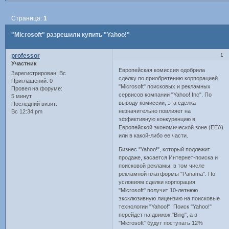
Страница:
1
"Microsoft" разрешили купить "Yahoo!"
professor
1
Участник
Европейская комиссия одобрила
Зарегистрирован
: Вс
сделку по приобретению корпорацией
Приглашений:
0
"Microsoft" поисковых и рекламных
Провел на форуме:
сервисов компании "Yahoo! Inc". По
5 минут
выводу комиссии, эта сделка
Последний визит:
незначительно повлияет на
Вс 12:34 pm
эффективную конкуренцию в
Европейской экономической зоне (EEA)
или в какой-либо ее части.
Бизнес "Yahoo!", который подлежит
продаже, касается Интернет-поиска и
поисковой рекламы, в том числе
рекламной платформы "Panama". По
условиям сделки корпорация
"Microsoft" получит 10-летнюю
эксклюзивную лицензию на поисковые
технологии "Yahoo!". Поиск "Yahoo!"
перейдет на движок "Bing", а в
"Microsoft" будут поступать 12%