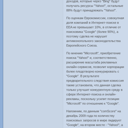
доходов, которые через "Bing" будут
получать ресурсы "Yahoo!", остальные
88% будут принадлежать "Yahoo!".
По оценкам Еврокомиссии, совокупная
доля компаний в Интернет-поиске в
EEA не превышает 10%, в отличие от
поисковика "Google" (более 90%), а
поэтому сделка не нарушит
антимонопольного законодательства
Европейского Союза.
По мнению "Microsoft", приобретение
поиска "Yahoo!" и, соответственно,
расширение масштаба рекламных
онлайн-сервисов, позволит корпорации
более плодотворно конкурировать с
"Google". В результате
предварительного следствия комиссия
также установила, что данная сделка
только улучшит конкурентную среду в
сфере Интернет-поиска и онлайн-
рекламы, поскольку усилит позиции
"Microsoft" по отношению к "Google".
Напомним, по данным "comScore" на
декабрь 2009 года по количеству
поисковых запросов в мире лидирует
"Google", на втором месте - "Yahoo!", а