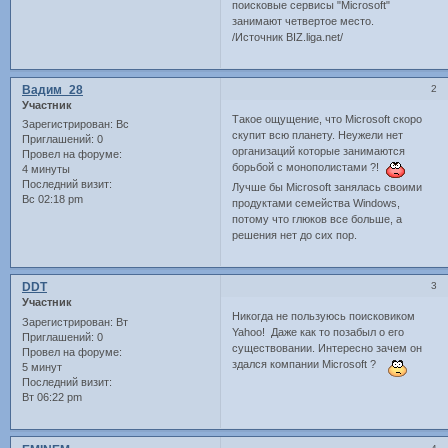
поисковые сервисы "Microsoft"
занимают четвертое место.
/Источник BIZ.liga.net/
Вадим_28
2
Участник
Такое ощущение, что Microsoft скоро
Зарегистрирован
: Вс
скупит всю планету. Неужели нет
Приглашений:
0
организаций которые занимаются
Провел на форуме:
борьбой с монополистами ?!
4 минуты
Последний визит:
Лучше бы Microsoft занялась своими
Вс 02:18 pm
продуктами семейства Windows,
потому что глюков все больше, а
решения нет до сих пор.
DDT
3
Участник
Никогда не пользуюсь поисковиком
Зарегистрирован
: Вт
Yahoo! Даже как то позабыл о его
Приглашений:
0
существовании. Интересно зачем он
Провел на форуме:
здался компании Microsoft ?
5 минут
Последний визит:
Вт 06:22 pm