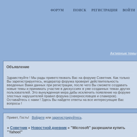
ФОРУМ
ПОИСК
РЕГИСТРАЦИЯ
ВОЙТИ
Активные темы
Объявление
Здравствуйте ! Мы рады приветствовать Вас на форуме Советник. Как только
Вы зарегистрируетесь, модератор форума проверит действительность
введенных Вами данных при регистрации, после чего Вы сможете создавать
новые темы и принимать участие в дискуссиях в уже созданных темах других
пользователей. Это вынужденная мера дабы исключить появление на форуме
злостных нарушителей правил форума (сквернословцев и спамеров).
Оставайтесь с нами ! Здесь Вы найдете ответы на все интересующие Вас
вопросы !
Привет, Гость!
Войдите
или
зарегистрируйтесь
.
»
Советник
»
Новостной дневник
»
"Microsoft" разрешили купить
"Yahoo!"