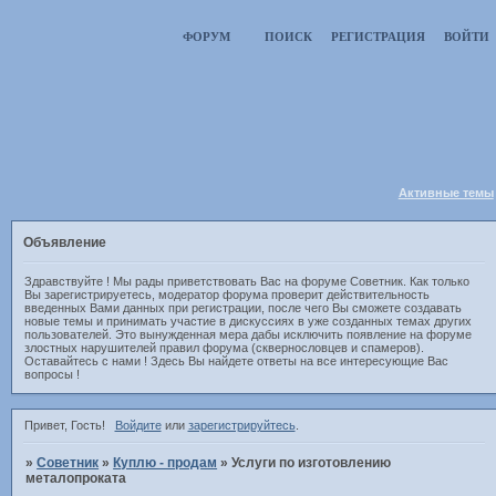
ФОРУМ
ПОИСК
РЕГИСТРАЦИЯ
ВОЙТИ
Активные темы
Объявление
Здравствуйте ! Мы рады приветствовать Вас на форуме Советник. Как только
Вы зарегистрируетесь, модератор форума проверит действительность
введенных Вами данных при регистрации, после чего Вы сможете создавать
новые темы и принимать участие в дискуссиях в уже созданных темах других
пользователей. Это вынужденная мера дабы исключить появление на форуме
злостных нарушителей правил форума (сквернословцев и спамеров).
Оставайтесь с нами ! Здесь Вы найдете ответы на все интересующие Вас
вопросы !
Привет, Гость!
Войдите
или
зарегистрируйтесь
.
»
Советник
»
Куплю - продам
»
Услуги по изготовлению
металопроката