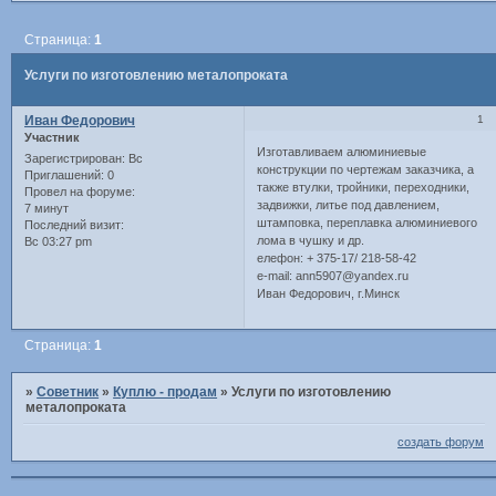
Страница:
1
Услуги по изготовлению металопроката
Иван Федорович
1
Участник
Изготавливаем алюминиевые
Зарегистрирован
: Вс
конструкции по чертежам заказчика, а
Приглашений:
0
также втулки, тройники, переходники,
Провел на форуме:
задвижки, литье под давлением,
7 минут
штамповка, переплавка алюминиевого
Последний визит:
лома в чушку и др.
Вс 03:27 pm
елефон: + 375-17/ 218-58-42
e-mail: ann5907@yandex.ru
Иван Федорович, г.Минск
Страница:
1
»
Советник
»
Куплю - продам
»
Услуги по изготовлению
металопроката
создать форум