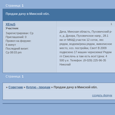
Страница:
1
Продам дачу в Минской обл.
XEnuS
1
Участник
Дача, Минская область, Пуховичский р-
Зарегистрирован
: Ср
н, д. Дукора, Пуховичское напр., 28.1
Приглашений:
0
км от МКАД участок 12 соток, лес
Провел на форуме:
рядом, водоем/река рядом, живописное
6 минут
место, хоз. постройки, Свет! В 2009
Последний визит:
подвезено 17 машин чернозема! Рядом
Ср 08:03 pm
гп Свислочь а там есть все! Цена: 4
500 у.е. Телефон: (8-029) 225-96-35
Николай
Страница:
1
»
Советник
»
Куплю - продам
»
Продам дачу в Минской обл.
создать форум