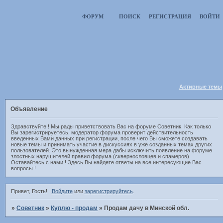
ФОРУМ
ПОИСК
РЕГИСТРАЦИЯ
ВОЙТИ
Активные темы
Объявление
Здравствуйте ! Мы рады приветствовать Вас на форуме Советник. Как только
Вы зарегистрируетесь, модератор форума проверит действительность
введенных Вами данных при регистрации, после чего Вы сможете создавать
новые темы и принимать участие в дискуссиях в уже созданных темах других
пользователей. Это вынужденная мера дабы исключить появление на форуме
злостных нарушителей правил форума (сквернословцев и спамеров).
Оставайтесь с нами ! Здесь Вы найдете ответы на все интересующие Вас
вопросы !
Привет, Гость!
Войдите
или
зарегистрируйтесь
.
»
Советник
»
Куплю - продам
»
Продам дачу в Минской обл.