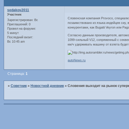
sedakov2011
Участник
Словенская компания Provoco, специали
Зарегистрирован
: Вс
позаимствовано из языка индейцев сиу, 
Приглашений:
0
конкурентами, как Bugatti Veyron или Pag
Провел на форуме:
5 минут
Согласно данным производителя, автомоб
Последний визит:
1099-сильный V12, сопряженный с секвен
Вс 10:45 am
км/ч удерживать машину от взлета будет 
autoNews.ru
Страница:
1
»
Советник
»
Новостной дневник
»
Словения выходит на рынок супер