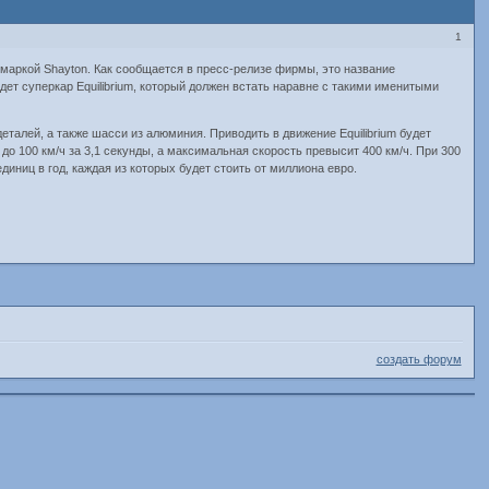
1
маркой Shayton. Как сообщается в пресс-релизе фирмы, это название
дет суперкар Equilibrium, который должен встать наравне с такими именитыми
еталей, а также шасси из алюминия. Приводить в движение Equilibrium будет
о 100 км/ч за 3,1 секунды, а максимальная скорость превысит 400 км/ч. При 300
единиц в год, каждая из которых будет стоить от миллиона евро.
создать форум