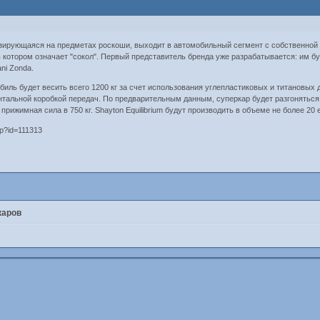
зирующаяся на предметах роскоши, выходит в автомобильный сегмент с собственной 
в котором означает "сокол". Первый представитель бренда уже разрабатывается: им бу
ani Zonda.
иль будет весить всего 1200 кг за счет использования углепластиковых и титановых д
тальной коробкой передач. По предварительным данным, суперкар будет разгоняться д
прижимная сила в 750 кг. Shayton Equilibrium будут производить в объеме не более 20 
каров